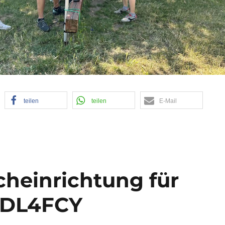
teilen
teilen
E-Mail
cheinrichtung für
 DL4FCY