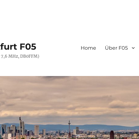
furt F05
Home
Über F05
- 7,6 MHz, DB0FFM)