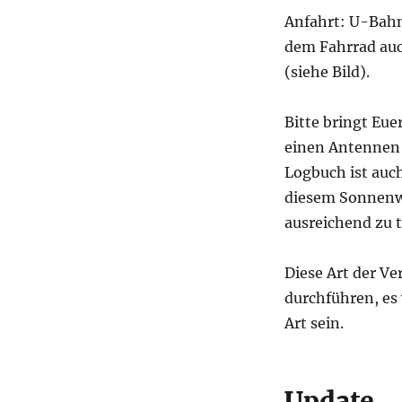
Anfahrt: U-Bahn
dem Fahrrad auch
(siehe Bild).
Bitte bringt Eue
einen Antennen 
Logbuch ist auch
diesem Sonnenw
ausreichend zu t
Diese Art der V
durchführen, es 
Art sein.
Update