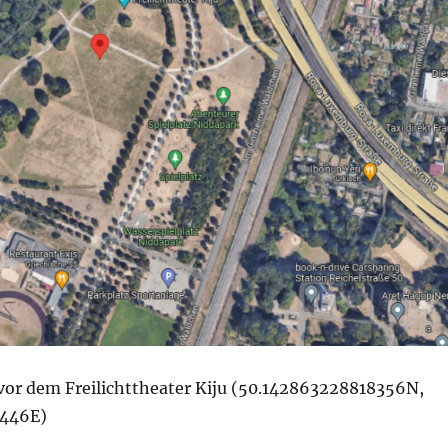
vor dem Freilichttheater Kiju (50.142863228818356N,
4446E)