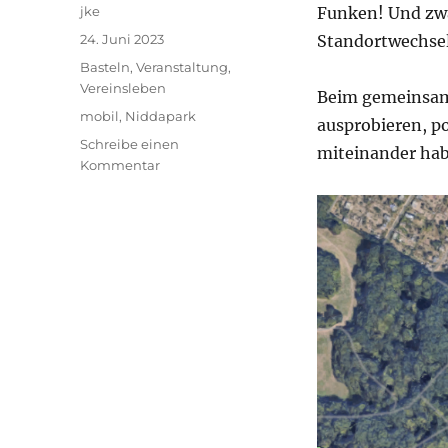
Autor
jke
Funken! Und zwar
Veröffentlicht
24. Juni 2023
Standortwechsel
am
Kategorien
Basteln
,
Veranstaltung
,
Vereinsleben
Beim gemeinsam
Schlagwörter
mobil
,
Niddapark
ausprobieren, po
Schreibe einen
miteinander hab
zu
Kommentar
Funk
im
Niddapark