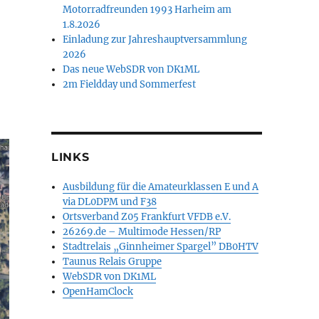
Motorradfreunden 1993 Harheim am
1.8.2026
Einladung zur Jahreshauptversammlung
2026
Das neue WebSDR von DK1ML
2m Fieldday und Sommerfest
LINKS
Ausbildung für die Amateurklassen E und A
via DL0DPM und F38
Ortsverband Z05 Frankfurt VFDB e.V.
26269.de – Multimode Hessen/RP
Stadtrelais „Ginnheimer Spargel” DB0HTV
Taunus Relais Gruppe
WebSDR von DK1ML
OpenHamClock