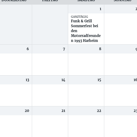
DONNERSTAG
FREITAG
SAMSTAG
SONNTAG
1
GANZTÄGIG
Funk & Grill
Sommerfest bei
den
Motorradfreunde
n 1993 Harheim
6
7
8
13
14
15
1
20
21
22
2