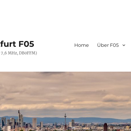
furt F05
Home
Über F05
- 7,6 MHz, DB0FFM)