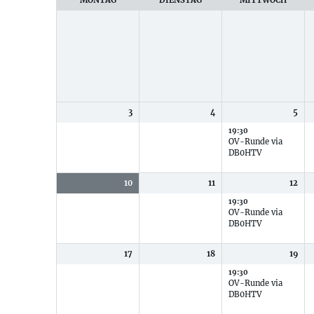
MONTAG
DIENSTAG
MITTWOCH
Monats
3
4
5
19:30
OV-Runde via
DB0HTV
10
11
12
19:30
OV-Runde via
DB0HTV
17
18
19
19:30
OV-Runde via
DB0HTV