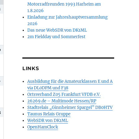
Motorradfreunden 1993 Harheim am
2
1.8.2026
Einladung zur Jahreshauptversammlung
2026
Das neue WebSDR von DK1ML
2m Fieldday und Sommerfest
9
LINKS
Ausbildung für die Amateurklassen E und A
6
via DL0DPM und F38
Ortsverband Z05 Frankfurt VFDB e.V.
26269.de – Multimode Hessen/RP
Stadtrelais „Ginnheimer Spargel” DB0HTV
3
Taunus Relais Gruppe
WebSDR von DK1ML
OpenHamClock