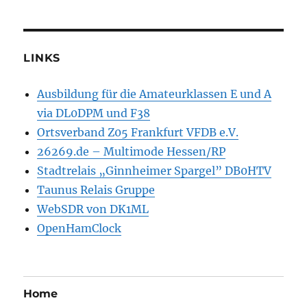
LINKS
Ausbildung für die Amateurklassen E und A
via DL0DPM und F38
Ortsverband Z05 Frankfurt VFDB e.V.
26269.de – Multimode Hessen/RP
Stadtrelais „Ginnheimer Spargel” DB0HTV
Taunus Relais Gruppe
WebSDR von DK1ML
OpenHamClock
Home