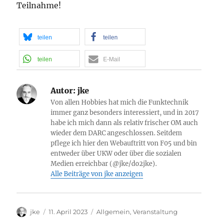
Teilnahme!
teilen
teilen
teilen
E-Mail
Autor:
jke
Von allen Hobbies hat mich die Funktechnik
immer ganz besonders interessiert, und in 2017
habe ich mich dann als relativ frischer OM auch
wieder dem DARC angeschlossen. Seitdem
pflege ich hier den Webauftritt von F05 und bin
entweder über UKW oder über die sozialen
Medien erreichbar (@jke/do2jke).
Alle Beiträge von jke anzeigen
Autor
Veröffentlicht
Kategorien
jke
11. April 2023
Allgemein
,
Veranstaltung