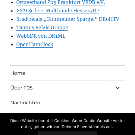
Ortsverband Z05 Frankfurt VFDB e.V.
26269.de – Multimode Hessen/RP
Stadtrelais „Ginnheimer Spargel” DB0HTV
Taunus Relais Gruppe
WebSDR von DK1ML
OpenHamClock
Home
Unterme
Über F05
öffnen
Nachrichten
Unterme
Aktivitäten
öffnen
Diese Website benutzt Cookies. Wenn Du die Website weiter
nutzt, gehen wir von Deinem Einverständnis aus.
Unterme
Kontakt