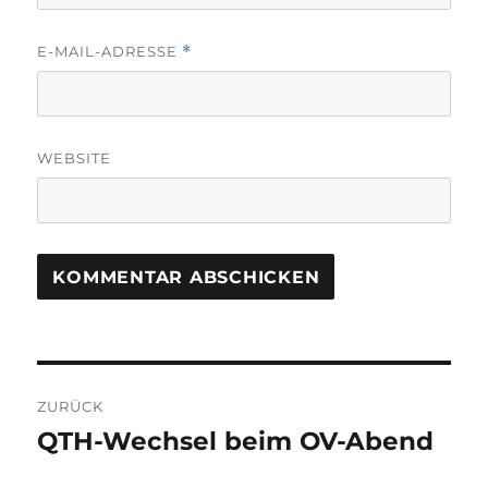
E-MAIL-ADRESSE
*
WEBSITE
Beitragsnavigation
ZURÜCK
QTH-Wechsel beim OV-Abend
Vorheriger
Beitrag: