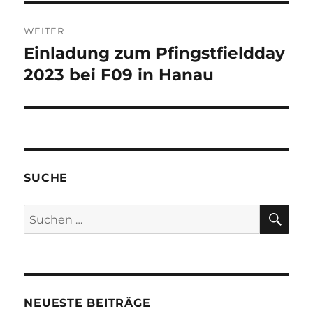
WEITER
Einladung zum Pfingstfieldday
Nächster
Beitrag:
2023 bei F09 in Hanau
SUCHE
SU
Suchen
nach:
NEUESTE BEITRÄGE