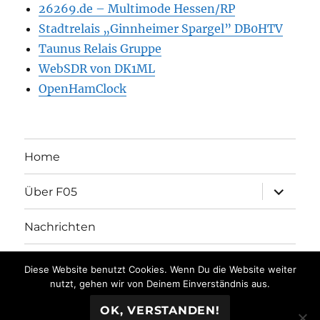
26269.de – Multimode Hessen/RP
Stadtrelais „Ginnheimer Spargel” DB0HTV
Taunus Relais Gruppe
WebSDR von DK1ML
OpenHamClock
Home
Unterme
Über F05
öffnen
Nachrichten
Unterme
Aktivitäten
öffnen
Diese Website benutzt Cookies. Wenn Du die Website weiter
nutzt, gehen wir von Deinem Einverständnis aus.
Unterme
Kontakt
öffnen
OK, VERSTANDEN!