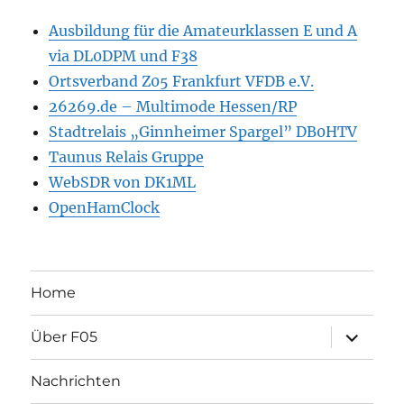
Ausbildung für die Amateurklassen E und A
via DL0DPM und F38
Ortsverband Z05 Frankfurt VFDB e.V.
26269.de – Multimode Hessen/RP
Stadtrelais „Ginnheimer Spargel” DB0HTV
Taunus Relais Gruppe
WebSDR von DK1ML
OpenHamClock
Home
Unterme
Über F05
öffnen
Nachrichten