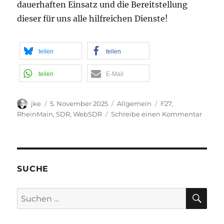
dauerhaften Einsatz und die Bereitstellung
dieser für uns alle hilfreichen Dienste!
teilen
teilen
teilen
E-Mail
Autor
Veröffentlicht
Kategorien
Schlagwörter
jke
5. November 2025
Allgemein
F27
,
am
zu
RheinMain
,
SDR
,
WebSDR
Schreibe einen Kommentar
Das
neue
WebS
von
DK1M
SUCHE
SU
Suchen
nach: