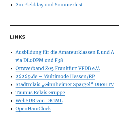
2m Fieldday und Sommerfest
LINKS
Ausbildung für die Amateurklassen E und A
via DL0DPM und F38
Ortsverband Z05 Frankfurt VFDB e.V.
26269.de – Multimode Hessen/RP
Stadtrelais „Ginnheimer Spargel” DB0HTV
Taunus Relais Gruppe
WebSDR von DK1ML
OpenHamClock