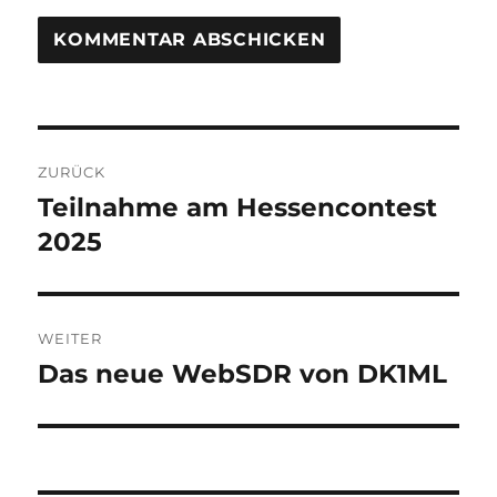
Beitragsnavigation
ZURÜCK
Teilnahme am Hessencontest
Vorheriger
Beitrag:
2025
WEITER
Das neue WebSDR von DK1ML
Nächster
Beitrag: