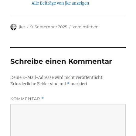
Alle Beiträge von jke anzeigen
Autor
Veröffentlicht
Kategorien
jke
9. September 2025
Vereinsleben
am
Schreibe einen Kommentar
Deine E-Mail-Adresse wird nicht veröffentlicht.
Erforderliche Felder sind mit
*
markiert
KOMMENTAR
*