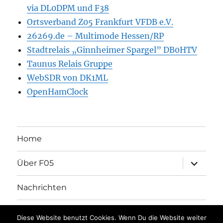
via DL0DPM und F38
Ortsverband Z05 Frankfurt VFDB e.V.
26269.de – Multimode Hessen/RP
Stadtrelais „Ginnheimer Spargel” DB0HTV
Taunus Relais Gruppe
WebSDR von DK1ML
OpenHamClock
Home
Unterme
Über F05
öffnen
Nachrichten
Unterme
Aktivitäten
öffnen
Diese Website benutzt Cookies. Wenn Du die Website weiter