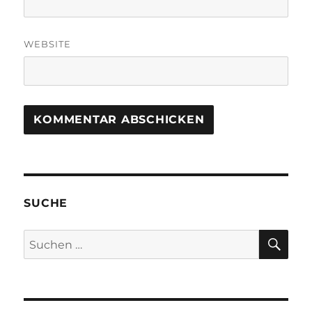
WEBSITE
SUCHE
SU
Suchen
nach: